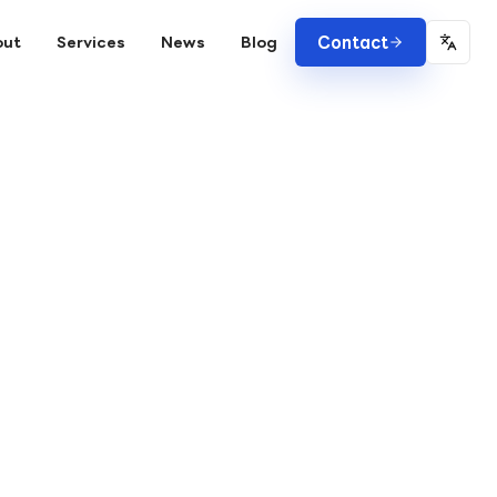
Contact
out
Services
News
Blog
Chang